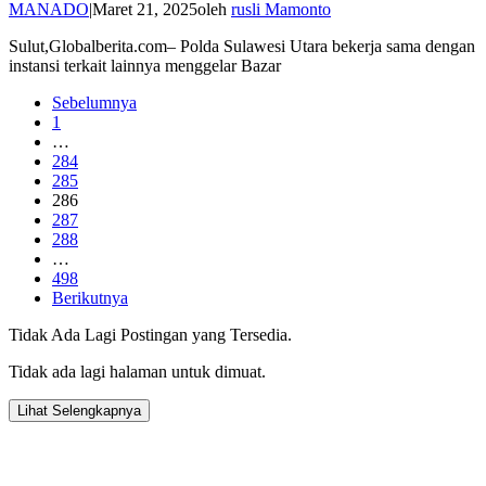
MANADO
|
Maret 21, 2025
oleh
rusli Mamonto
Sulut,Globalberita.com– Polda Sulawesi Utara bekerja sama dengan
instansi terkait lainnya menggelar Bazar
Sebelumnya
1
…
284
285
286
287
288
…
498
Berikutnya
Tidak Ada Lagi Postingan yang Tersedia.
Tidak ada lagi halaman untuk dimuat.
Lihat Selengkapnya