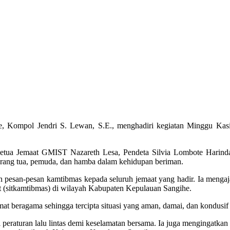
, Kompol Jendri S. Lewan, S.E., menghadiri kegiatan Minggu Kas
etua Jemaat GMIST Nazareth Lesa, Pendeta Silvia Lombote Harindah
orang tua, pemuda, dan hamba dalam kehidupan beriman.
pesan-pesan kamtibmas kepada seluruh jemaat yang hadir. Ia menga
t (sitkamtibmas) di wilayah Kabupaten Kepulauan Sangihe.
umat beragama sehingga tercipta situasi yang aman, damai, dan kondusif
 peraturan lalu lintas demi keselamatan bersama. Ia juga mengingatka