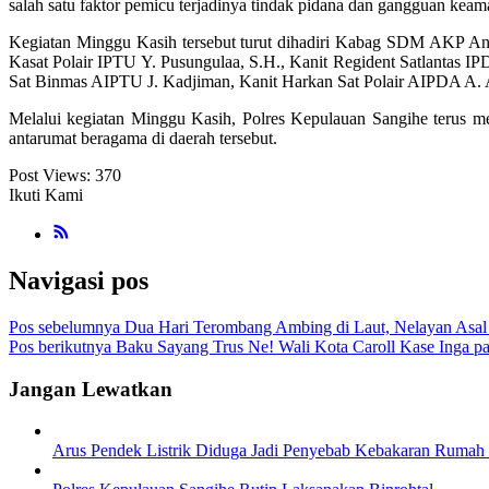
salah satu faktor pemicu terjadinya tindak pidana dan gangguan ke
Kegiatan Minggu Kasih tersebut turut dihadiri Kabag SDM AKP An
Kasat Polair IPTU Y. Pusungulaa, S.H., Kanit Regident Satlantas
Sat Binmas AIPTU J. Kadjiman, Kanit Harkan Sat Polair AIPDA A. A
Melalui kegiatan Minggu Kasih, Polres Kepulauan Sangihe terus 
antarumat beragama di daerah tersebut.
Post Views:
370
Ikuti Kami
Navigasi pos
Pos sebelumnya
Dua Hari Terombang Ambing di Laut, Nelayan Asal 
Pos berikutnya
Baku Sayang Trus Ne! Wali Kota Caroll Kase Inga p
Jangan Lewatkan
Arus Pendek Listrik Diduga Jadi Penyebab Kebakaran Rumah