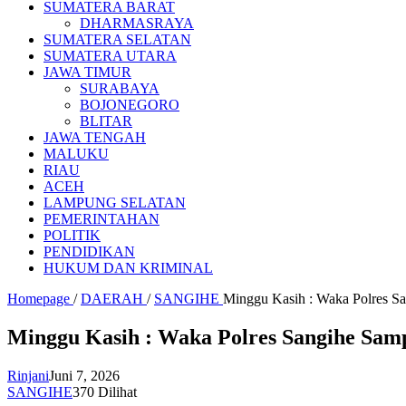
SUMATERA BARAT
DHARMASRAYA
SUMATERA SELATAN
SUMATERA UTARA
JAWA TIMUR
SURABAYA
BOJONEGORO
BLITAR
JAWA TENGAH
MALUKU
RIAU
ACEH
LAMPUNG SELATAN
PEMERINTAHAN
POLITIK
PENDIDIKAN
HUKUM DAN KRIMINAL
Homepage
/
DAERAH
/
SANGIHE
Minggu Kasih : Waka Polres S
Minggu Kasih : Waka Polres Sangihe Sam
Rinjani
Juni 7, 2026
SANGIHE
370 Dilihat