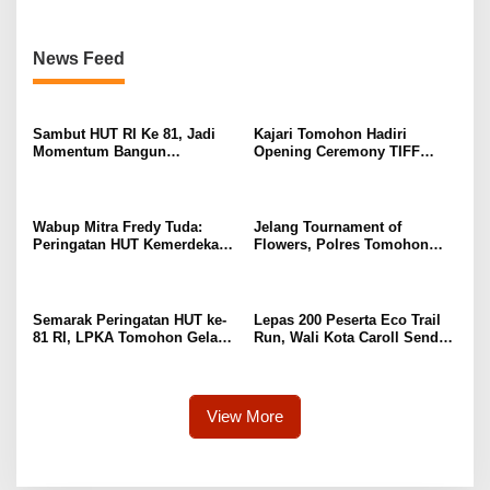
Anak Binaan
TIFF 2026
News Feed
Sambut HUT RI Ke 81, Jadi
Kajari Tomohon Hadiri
Momentum Bangun
Opening Ceremony TIFF
Sinergitas Polres Bersama
2026, Dukung Tomohon Jadi
Pemkab Mitra
Destinasi Wisata Global
Wabup Mitra Fredy Tuda:
Jelang Tournament of
Peringatan HUT Kemerdekaan
Flowers, Polres Tomohon
RI Ke 81 Sebagai Bukti
Gelar Apel Gladi Kesiapan di
Ketanguhan Bangsa
Menara Alfa Omega
Semarak Peringatan HUT ke-
Lepas 200 Peserta Eco Trail
81 RI, LPKA Tomohon Gelar
Run, Wali Kota Caroll Senduk
Pekan Olahraga Pegawai dan
Apresiasi Dukungan PGE di
Anak Binaan
TIFF 2026
View More