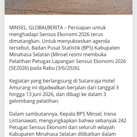
l
a
r
P
e
MINSEL, GLOBALBERITA – Persiapan untuk
l
menghadapi Sensus Ekonomi 2026 terus
a
dimatangkan. Untuk menyukseskan agenda
t
tersebut, Badan Pusat Statistik (BPS) Kabupaten
i
h
Minahasa Selatan (Minsel resmi membuka
a
Pelatihan Petugas Lapangan Sensus Ekonomi 2026
n
(SE2026) pada Rabu (3/6/2026).
B
a
Kegiatan yang berlangsung di Sutanraja Hotel
g
i
Amurang ini dijadwalkan berjalan dari tanggal 3
2
hingga 13 Juni 2026, dan dibagi ke dalam 3
4
gelombang pelatihan.
2
P
Dalam sambutannya, Kepala BPS Minsel, Irena
e
t
Listianawati, mengungkapkan bahwa sebanyak 242
u
Petugas Sensus Ekonomi dari seluruh wilayah
g
Kabupaten Minahasa Selatan dilibatkan dalam
a