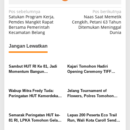
N
Pos sebelumnya
Pos berikutnya
Satukan Program Kerja,
Naas Saat Memetik
a
Pemdes Mangkit Rapat
Cengkih, Petani 63 Tahun
Bersama Pemerintah
Ditemukan Meninggal
v
Kecamatan Belang
Dunia
i
g
Jangan Lewatkan
a
s
Sambut HUT RI Ke 81, Jadi
Kajari Tomohon Hadiri
i
Momentum Bangun
Opening Ceremony TIFF
p
Sinergitas Polres Bersama
2026, Dukung Tomohon Jadi
Pemkab Mitra
Destinasi Wisata Global
o
Wabup Mitra Fredy Tuda:
Jelang Tournament of
s
Peringatan HUT Kemerdekaan
Flowers, Polres Tomohon
RI Ke 81 Sebagai Bukti
Gelar Apel Gladi Kesiapan di
Ketanguhan Bangsa
Menara Alfa Omega
Semarak Peringatan HUT ke-
Lepas 200 Peserta Eco Trail
81 RI, LPKA Tomohon Gelar
Run, Wali Kota Caroll Senduk
Pekan Olahraga Pegawai dan
Apresiasi Dukungan PGE di