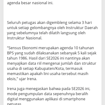
agenda besar nasional ini.
s
L
a
p
a
Seluruh petugas akan digembleng selama 3 hari
n
untuk setiap gelombangnya oleh Instruktur Daerah
g
yang sebelumnya telah dilatih langsung oleh
a
n
Instruktur Nasional.
S
e
“Sensus Ekonomi merupakan agenda 10 tahunan
n
BPS yang sudah dilaksanakan sebanyak 5 kali sejak
s
tahun 1986. Hasil dari SE2026 ini nantinya akan
u
s
menyajikan data riil mengenai jumlah dan struktur
E
usaha di setiap Kabupaten/Kota, termasuk
k
memastikan apakah lini usaha tersebut masih
o
eksis,” ujar Irena.
n
o
m
Irena juga menegaskan bahwa pada SE2026 ini,
i
mode pengumpulan data sepenuhnya beralih
2
digital menggunakan aplikasi di smartphone
0
petugas.
2