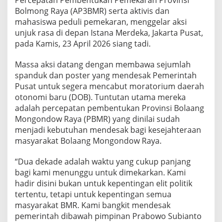
Percepatan Pembentukan Pemekaran Provinsi
o
Bolmong Raya (AP3BMR) serta aktivis dan
l
mahasiswa peduli pemekaran, menggelar aksi
m
unjuk rasa di depan Istana Merdeka, Jakarta Pusat,
o
n
pada Kamis, 23 April 2026 siang tadi.
g
R
Massa aksi datang dengan membawa sejumlah
a
spanduk dan poster yang mendesak Pemerintah
y
Pusat untuk segera mencabut moratorium daerah
a
T
otonomi baru (DOB). Tuntutan utama mereka
u
adalah percepatan pembentukan Provinsi Bolaang
n
Mongondow Raya (PBMR) yang dinilai sudah
t
menjadi kebutuhan mendesak bagi kesejahteraan
u
masyarakat Bolaang Mongondow Raya.
t
P
e
“Dua dekade adalah waktu yang cukup panjang
m
bagi kami menunggu untuk dimekarkan. Kami
e
hadir disini bukan untuk kepentingan elit politik
k
tertentu, tetapi untuk kepentingan semua
a
r
masyarakat BMR. Kami bangkit mendesak
a
pemerintah dibawah pimpinan Prabowo Subianto
n