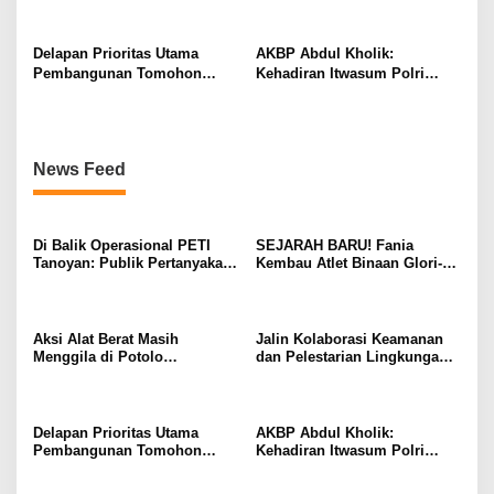
Sinomorumping, Investor
Kapolres Kotamobagu
Asing Diduga Dalang Utama
Kunjungi Rutan serta Balai
TN Bogani Nani Wartabone
Delapan Prioritas Utama
AKBP Abdul Kholik:
Pembangunan Tomohon
Kehadiran Itwasum Polri
Tahun 2027 Resmi Diserahkan
Sebagai Mitra Konsultasi
ke DPRD
Dukung Opini WTP BPK RI
News Feed
Di Balik Operasional PETI
SEJARAH BARU! Fania
Tanoyan: Publik Pertanyakan
Kembau Atlet Binaan Glori-A
Ketegasan Aparat Terhadap
Kawangkoan Raih Juara 1
Dua Nama Besar
Tunggal dan Juara 3 Ganda di
Huanghua Cup 2026 China
Aksi Alat Berat Masih
Jalin Kolaborasi Keamanan
Menggila di Potolo
dan Pelestarian Lingkungan,
Sinomorumping, Investor
Kapolres Kotamobagu
Asing Diduga Dalang Utama
Kunjungi Rutan serta Balai
TN Bogani Nani Wartabone
Delapan Prioritas Utama
AKBP Abdul Kholik:
Pembangunan Tomohon
Kehadiran Itwasum Polri
Tahun 2027 Resmi Diserahkan
Sebagai Mitra Konsultasi
ke DPRD
Dukung Opini WTP BPK RI