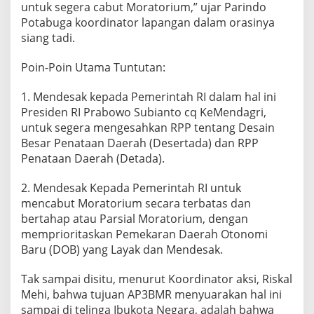
untuk segera cabut Moratorium,” ujar Parindo
P
Potabuga koordinator lapangan dalam orasinya
B
M
siang tadi.
R
Poin-Poin Utama Tuntutan:
1. Mendesak kepada Pemerintah RI dalam hal ini
Presiden RI Prabowo Subianto cq KeMendagri,
untuk segera mengesahkan RPP tentang Desain
Besar Penataan Daerah (Desertada) dan RPP
Penataan Daerah (Detada).
2. Mendesak Kepada Pemerintah RI untuk
mencabut Moratorium secara terbatas dan
bertahap atau Parsial Moratorium, dengan
memprioritaskan Pemekaran Daerah Otonomi
Baru (DOB) yang Layak dan Mendesak.
Tak sampai disitu, menurut Koordinator aksi, Riskal
Mehi, bahwa tujuan AP3BMR menyuarakan hal ini
sampai di telinga Ibukota Negara, adalah bahwa