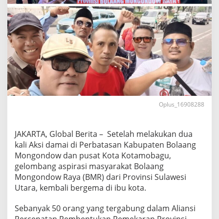
I
s
t
a
n
a
M
e
r
d
e
k
Oplus_16908288
a
,
M
JAKARTA, Global Berita – Setelah melakukan dua
a
kali Aksi damai di Perbatasan Kabupaten Bolaang
s
Mongondow dan pusat Kota Kotamobagu,
y
a
gelombang aspirasi masyarakat Bolaang
r
Mongondow Raya (BMR) dari Provinsi Sulawesi
a
Utara, kembali bergema di ibu kota.
k
a
Sebanyak 50 orang yang tergabung dalam Aliansi
t
B