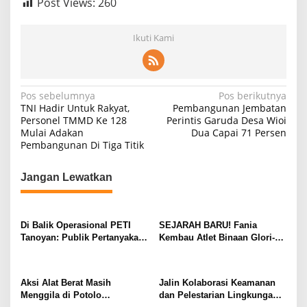
Post Views:
260
Ikuti Kami
N
Pos sebelumnya
Pos berikutnya
TNI Hadir Untuk Rakyat,
Pembangunan Jembatan
a
Personel TMMD Ke 128
Perintis Garuda Desa Wioi
Mulai Adakan
Dua Capai 71 Persen
v
Pembangunan Di Tiga Titik
i
g
Jangan Lewatkan
a
s
Di Balik Operasional PETI
SEJARAH BARU! Fania
i
Tanoyan: Publik Pertanyakan
Kembau Atlet Binaan Glori-A
p
Ketegasan Aparat Terhadap
Kawangkoan Raih Juara 1
Dua Nama Besar
Tunggal dan Juara 3 Ganda di
o
Huanghua Cup 2026 China
Aksi Alat Berat Masih
Jalin Kolaborasi Keamanan
s
Menggila di Potolo
dan Pelestarian Lingkungan,