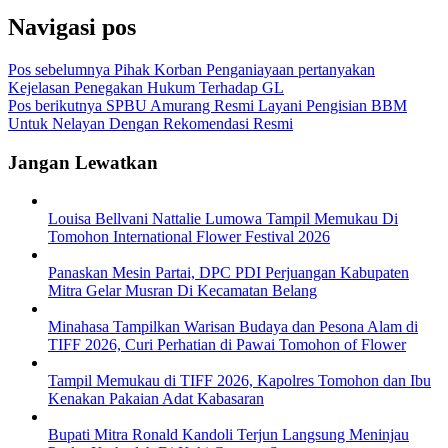
Navigasi pos
Pos sebelumnya
Pihak Korban Penganiayaan pertanyakan
Kejelasan Penegakan Hukum Terhadap GL
Pos berikutnya
SPBU Amurang Resmi Layani Pengisian BBM
Untuk Nelayan Dengan Rekomendasi Resmi
Jangan Lewatkan
Louisa Bellvani Nattalie Lumowa Tampil Memukau Di
Tomohon International Flower Festival 2026
Panaskan Mesin Partai, DPC PDI Perjuangan Kabupaten
Mitra Gelar Musran Di Kecamatan Belang
Minahasa Tampilkan Warisan Budaya dan Pesona Alam di
TIFF 2026, Curi Perhatian di Pawai Tomohon of Flower
Tampil Memukau di TIFF 2026, Kapolres Tomohon dan Ibu
Kenakan Pakaian Adat Kabasaran
Bupati Mitra Ronald Kandoli Terjun Langsung Meninjau