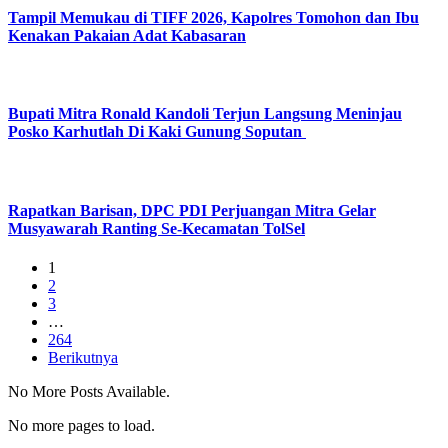
Tampil Memukau di TIFF 2026, Kapolres Tomohon dan Ibu
Kenakan Pakaian Adat Kabasaran
Bupati Mitra Ronald Kandoli Terjun Langsung Meninjau
Posko Karhutlah Di Kaki Gunung Soputan
Rapatkan Barisan, DPC PDI Perjuangan Mitra Gelar
Musyawarah Ranting Se-Kecamatan TolSel
1
2
3
…
264
Berikutnya
No More Posts Available.
No more pages to load.