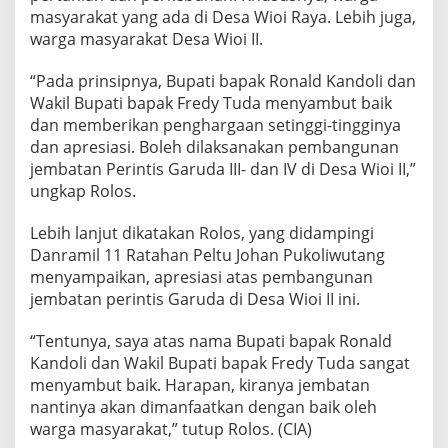
e
masyarakat yang ada di Desa Wioi Raya. Lebih juga,
m
warga masyarakat Desa Wioi II.
k
a
“Pada prinsipnya, Bupati bapak Ronald Kandoli dan
b
Wakil Bupati bapak Fredy Tuda menyambut baik
M
i
dan memberikan penghargaan setinggi-tingginya
t
dan apresiasi. Boleh dilaksanakan pembangunan
r
jembatan Perintis Garuda III- dan IV di Desa Wioi II,”
a
ungkap Rolos.
S
i
a
Lebih lanjut dikatakan Rolos, yang didampingi
p
Danramil 11 Ratahan Peltu Johan Pukoliwutang
M
menyampaikan, apresiasi atas pembangunan
e
jembatan perintis Garuda di Desa Wioi II ini.
n
d
u
“Tentunya, saya atas nama Bupati bapak Ronald
k
Kandoli dan Wakil Bupati bapak Fredy Tuda sangat
u
menyambut baik. Harapan, kiranya jembatan
n
nantinya akan dimanfaatkan dengan baik oleh
g
warga masyarakat,” tutup Rolos. (CIA)
P
e