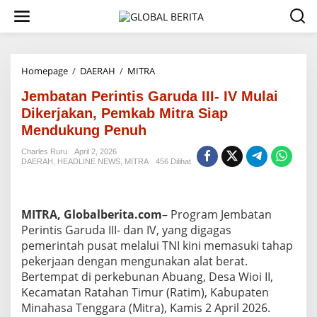
L
e
w
a
t
i
Homepage
/
DAERAH
/
MITRA
J
k
e
e
Jembatan Perintis Garuda III- IV Mulai
m
k
b
Dikerjakan, Pemkab Mitra Siap
o
a
Mendukung Penuh
n
t
t
a
Charles Ruru
April 2, 2026
e
n
DAERAH
,
HEADLINE NEWS
,
MITRA
456 Dilihat
n
P
e
r
i
MITRA, Globalberita.com
– Program Jembatan
n
Perintis Garuda III- dan IV, yang digagas
t
pemerintah pusat melalui TNI kini memasuki tahap
i
pekerjaan dengan mengunakan alat berat.
s
G
Bertempat di perkebunan Abuang, Desa Wioi II,
a
Kecamatan Ratahan Timur (Ratim), Kabupaten
r
Minahasa Tenggara (Mitra), Kamis 2 April 2026.
u