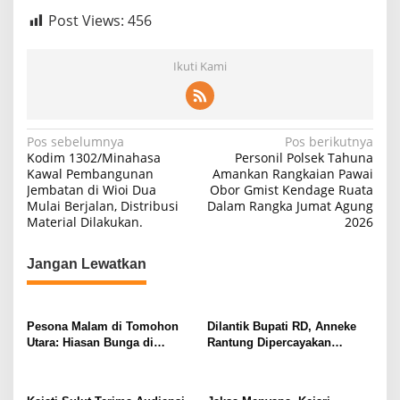
n
Post Views:
456
u
h
Ikuti Kami
N
Pos sebelumnya
Pos berikutnya
Kodim 1302/Minahasa
Personil Polsek Tahuna
a
Kawal Pembangunan
Amankan Rangkaian Pawai
Jembatan di Wioi Dua
Obor Gmist Kendage Ruata
v
Mulai Berjalan, Distribusi
Dalam Rangka Jumat Agung
i
Material Dilakukan.
2026
g
Jangan Lewatkan
a
s
i
Pesona Malam di Tomohon
Dilantik Bupati RD, Anneke
p
Utara: Hiasan Bunga di
Rantung Dipercayakan
Sepanjang Jalan Sambut
Sebagai Camat Tompaso
o
TIFF 2026 dan HUT RI ke-81
Barat
s
TOMOHON,