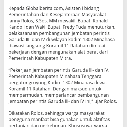
d
Kepada Globalberita.com, Asisten I bidang
a
I
Pemerintahan dan Kesejahteraan Masyarakat
I
Janny Rolos, S.Sos, MM mewakili Bupati Ronald
I
Kandoli dan Wakil Bupati Fredy Tuda menuturkan,
-
pelakasanaan pembangunan jembatan perintis
I
Garuda III- dan IV di wilayah kodim 1302 Minahasa
V
M
diawasi langsung Koramil 11 Ratahan dimulai
u
pekerjaan dengan mengunakan alat berat dari
l
Pemerintah Kabupaten Mitra.
a
i
“Pekerjaan jembatan perintis Garuda III- dan IV,
D
i
Pemerintah Kabupaten Minahasa Tenggara
k
bergotongroyong Kodim 1302 Minahasa lewat
e
Koramil 11 Ratahan. Dengan maksud untuk
r
mempermudah, memperlancar pembangunan
j
a
jembatan perintis Garuda III- dan IV ini,” ujar Rolos.
k
a
Dikatakan Rolos, sehingga warga masyarakat
n
pengguna manfaat bisa gunakan untuk aktifitas
,
pertanian dan perkebunan. Khususnya, warga
P