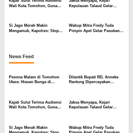
Kajati Sulut Terima Audiensi
Jaksa Menyapa, Kejari
Wali Kota Tomohon, Guna
Kepulauan Talaud Gelar
Sukses TIFF 2026
Dialog Perlindungan
Perempuan Dan Anak
Si Jago Merah Makin
Wabup Mitra Fredy Tuda
Mengamuk, Kapolres: Stop
Pimpin Apel Gelar Pasukan
Membuka Lahan Secara
Tanggap Bencana El Nino Di
Instan
Mapolres
News Feed
Pesona Malam di Tomohon
Dilantik Bupati RD, Anneke
Utara: Hiasan Bunga di
Rantung Dipercayakan
Sepanjang Jalan Sambut
Sebagai Camat Tompaso
TIFF 2026 dan HUT RI ke-81
Barat
TOMOHON,
Kajati Sulut Terima Audiensi
Jaksa Menyapa, Kejari
Wali Kota Tomohon, Guna
Kepulauan Talaud Gelar
Sukses TIFF 2026
Dialog Perlindungan
Perempuan Dan Anak
Si Jago Merah Makin
Wabup Mitra Fredy Tuda
Mengamuk, Kapolres: Stop
Pimpin Apel Gelar Pasukan