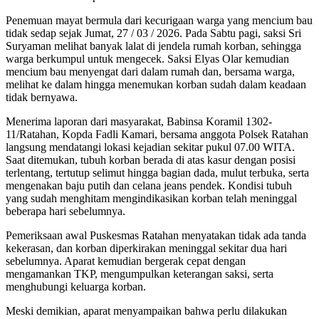
Penemuan mayat bermula dari kecurigaan warga yang mencium bau
tidak sedap sejak Jumat, 27 / 03 / 2026. Pada Sabtu pagi, saksi Sri
Suryaman melihat banyak lalat di jendela rumah korban, sehingga
warga berkumpul untuk mengecek. Saksi Elyas Olar kemudian
mencium bau menyengat dari dalam rumah dan, bersama warga,
melihat ke dalam hingga menemukan korban sudah dalam keadaan
tidak bernyawa.
Menerima laporan dari masyarakat, Babinsa Koramil 1302-
11/Ratahan, Kopda Fadli Kamari, bersama anggota Polsek Ratahan
langsung mendatangi lokasi kejadian sekitar pukul 07.00 WITA.
Saat ditemukan, tubuh korban berada di atas kasur dengan posisi
terlentang, tertutup selimut hingga bagian dada, mulut terbuka, serta
mengenakan baju putih dan celana jeans pendek. Kondisi tubuh
yang sudah menghitam mengindikasikan korban telah meninggal
beberapa hari sebelumnya.
Pemeriksaan awal Puskesmas Ratahan menyatakan tidak ada tanda
kekerasan, dan korban diperkirakan meninggal sekitar dua hari
sebelumnya. Aparat kemudian bergerak cepat dengan
mengamankan TKP, mengumpulkan keterangan saksi, serta
menghubungi keluarga korban.
Meski demikian, aparat menyampaikan bahwa perlu dilakukan