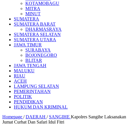
KOTAMOBAGU
MITRA
MINUT
SUMATERA
SUMATERA BARAT
DHARMASRAYA
SUMATERA SELATAN
SUMATERA UTARA
JAWA TIMUR
SURABAYA
BOJONEGORO
BLITAR
JAWA TENGAH
MALUKU
RIAU
ACEH
LAMPUNG SELATAN
PEMERINTAHAN
POLITIK
PENDIDIKAN
HUKUM DAN KRIMINAL
Homepage
/
DAERAH
/
SANGIHE
Kapolres Sangihe Laksanakan
Jumat Curhat Dan Safari Idul Fitri