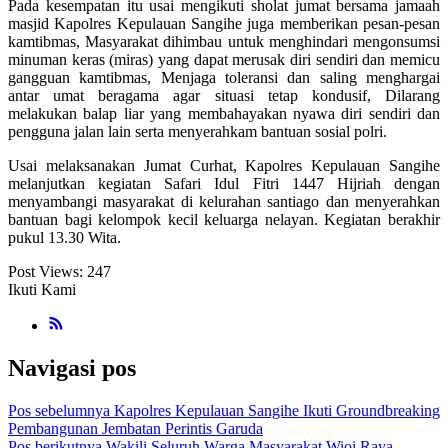
Pada kesempatan itu usai mengikuti sholat jumat bersama jamaah
masjid Kapolres Kepulauan Sangihe juga memberikan pesan-pesan
kamtibmas, Masyarakat dihimbau untuk menghindari mengonsumsi
minuman keras (miras) yang dapat merusak diri sendiri dan memicu
gangguan kamtibmas, Menjaga toleransi dan saling menghargai
antar umat beragama agar situasi tetap kondusif, Dilarang
melakukan balap liar yang membahayakan nyawa diri sendiri dan
pengguna jalan lain serta menyerahkam bantuan sosial polri.
Usai melaksanakan Jumat Curhat, Kapolres Kepulauan Sangihe
melanjutkan kegiatan Safari Idul Fitri 1447 Hijriah dengan
menyambangi masyarakat di kelurahan santiago dan menyerahkan
bantuan bagi kelompok kecil keluarga nelayan. Kegiatan berakhir
pukul 13.30 Wita.
Post Views:
247
Ikuti Kami
Navigasi pos
Pos sebelumnya
Kapolres Kepulauan Sangihe Ikuti Groundbreaking
Pembangunan Jembatan Perintis Garuda
Pos berikutnya
Wakili Seluruh Warga Masyarakat Wioi Raya,