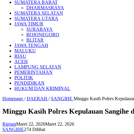
SUMATERA BARAT
DHARMASRAYA
SUMATERA SELATAN
SUMATERA UTARA
JAWA TIMUR
SURABAYA
BOJONEGORO
BLITAR
JAWA TENGAH
MALUKU
RIAU
ACEH
LAMPUNG SELATAN
PEMERINTAHAN
POLITIK
PENDIDIKAN
HUKUM DAN KRIMINAL
Homepage
/
DAERAH
/
SANGIHE
Minggu Kasih Polres Kepulaua
Minggu Kasih Polres Kepulauan Sangihe 
Rinjani
Maret 22, 2026
Maret 22, 2026
SANGIHE
274 Dilihat