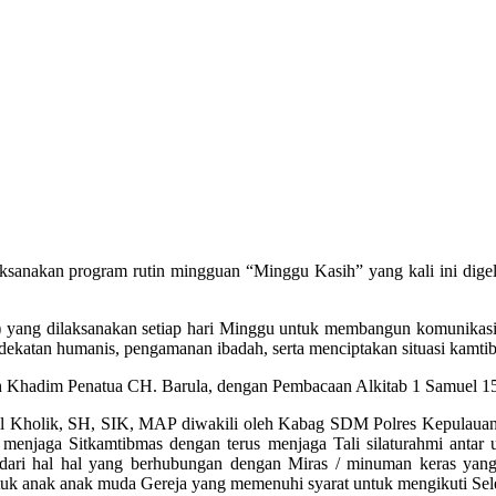
sanakan program rutin mingguan “Minggu Kasih” yang kali ini dige
k) yang dilaksanakan setiap hari Minggu untuk membangun komunikasi, 
ndekatan humanis, pengamanan ibadah, serta menciptakan situasi kamt
eh Khadim Penatua CH. Barula, dengan Pembacaan Alkitab 1 Samuel 15
ul Kholik, SH, SIK, MAP diwakili oleh Kabag SDM Polres Kepulaua
menjaga Sitkamtibmas dengan terus menjaga Tali silaturahmi antar 
ghindari hal hal yang berhubungan dengan Miras / minuman keras yang
tuk anak anak muda Gereja yang memenuhi syarat untuk mengikuti Sel