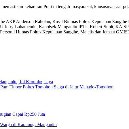
k memastikan kehadiran Polri di tengah masyarakat, khususnya saat p
ihe AKP Anderson Rahotan, ⁠Kasat Binmas Polres Kepulauan Sangihe 
TU Jefry Lahamendu, Kapolsek Manganitu IPTU Robert Supit, ⁠KA SPK
, Personil Humas Polres Kepulauan Sangihe, Majelis dan Jemaat GMI
anganitu, Ini Kronologisnya
Pos Pam Tinoor Polres Tomohon Siaga di Jalur Manado-Tomohon
rugian Capai Rp250 Juta
 Warga di Karatung- Manganitu