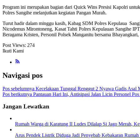
Program ini merupakan bagian dari Quick Wins Presisi Kapolri untu
Polres Sangihe melanjutkan kegiatan Pangan Murah.
Turut hadir dalam minggu kasih, Kabag SDM Polres Kepulaua Sang
Nicodemus Mirontoneng, Kasat Tahti Polres Kepulauan Sangihe IP
Beragama Kristen, ⁠Personil Polsek Manganitu bersama Bhayangkari
Post Views:
274
Ikuti Kami
Navigasi pos
Pos sebelumnya
Kecelakaan Tunggal Renggut 2 Nyawa Gadis Asal M
Pos berikutnya
Pantauan Hari Ini, Antisipasi Jalan Licin Personel 
Jangan Lewatkan
Rumah Warga di Karatung II Ludes Dilalap Si Jago Merah, Ke
Arus Pendek Listrik Diduga Jadi Penyebab Kebakaran Rumah