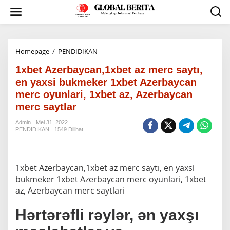
L
e
w
a
t
i
Homepage
/
PENDIDIKAN
1
k
x
e
1xbet Azerbaycan,1xbet az merc saytı,
b
k
e
en yaxsi bukmeker 1xbet Azerbaycan
o
t
merc oyunlari, 1xbet az, Azerbaycan
n
A
t
merc saytlar
z
e
e
Admin
Mei 31, 2022
n
r
PENDIDIKAN
1549 Dilihat
b
a
y
c
1xbet Azerbaycan,1xbet az merc saytı, en yaxsi
a
bukmeker 1xbet Azerbaycan merc oyunlari, 1xbet
n
az, Azerbaycan merc saytlari
,
1
x
Hərtərəfli rəylər, ən yaxşı
b
e