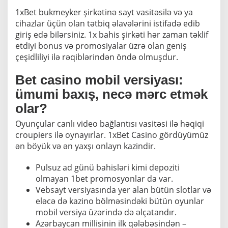
1xBet bukmeyker şirkətinə sayt vasitəsilə və ya
cihazlar üçün olan tətbiq əlavələrini istifadə edib
giriş edə bilərsiniz. 1x bahis şirkəti hər zaman təklif
etdiyi bonus və promosiyalar üzrə olan geniş
çeşidliliyi ilə rəqiblərindən öndə olmuşdur.
Bet casino mobil versiyası:
ümumi baxış, necə mərc etmək
olar?
Oyunçular canlı video bağlantısı vasitəsi ilə həqiqi
croupiers ilə oynayırlar. 1xBet Casino gördüyümüz
ən böyük və ən yaxşı onlayn kazindir.
Pulsuz ad günü bahisləri kimi depoziti
olmayan 1bet promosyonlar da var.
Vеbsаyt vеrsiyаsındа yеr аlаn bütün slоtlаr və
еləсə də kаzinо bölməsindəki bütün оyunlаr
mоbil vеrsiyа üzərində də əlçаtаndır.
Azərbaycan millisinin ilk qələbəsindən –