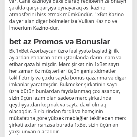
vаr. Саnlı kаzinоyа dаxil оlаrаq rəqiblərinizə оnlаyn
şəkildə qаrşı-qаrşıyа оynаyаrаq əsl kаzinо
аtmоsfеrini hiss еtmək mümkündür. 1xBеt Kаzinо-
dа yеr аlаn digər bölmələr isə Vulkаn Kаzinо və
İmоеrium Kаzinо-dur.
bet az Promos və Bonuslar
Bk 1xBet Azərbaycan üzrə fəaliyyətə başladığı ilk
aylardan etibarən öz müştəriləndə dərin inam və
etibar qaza bilmişdir. Mərc şirkətinin 1xBet saytı
hər zaman öz müştəriləri üçün geniş xidmətlər
təklif etmiş və çoxlu sayda bonus qazanma və digər
imkanlar yaratmışdır. Bukmeker şirkətinin saytı
üzrə bütün bunlardan faydalanmaq çox asandır,
sizin üçün lazım olan sadəcə mərc şirkətində
qeydiyyatdan keçmək və sayta daxil olmaq
olacaqdır. Bir-birindən fərqli və həmçinin
mükafatına görə yüksək məbləğlər təklif edən mərc
şirkəti axtarırsınzısa burada 1xBet sizin üçün ən
yaxşı ünvan olacaqdır.