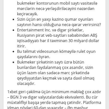
bukmeker kontorunun mobil saytı vasitəsilə
mərclərin necə yerləşdiriləcəyini nəzərdən
keçirəcəyik.
Sizin üçün ən yaxşı kazino qumar oyunları
saytının hansı olduğuna necə qərar verirsiniz?
Entertainment Inc. və digər şirkətlər,
Rusiyanın pirat veb-saytları səbəbindən ABŞ
iqtisadiyyatı hər il təxminən 30 milyard dollar
itirir.
Bu təlimat videosunun köməyilə rulet oyun
qaydalarını öyrən.
Bukmeker şirkətinin saytı üzrə bütün
bunlardan faydalanmaq çox asandır, sizin
üçün lazım olan sadəcə mərc şirkətində
qeydiyyatdan keçmək və sayta daxil olmaq
olacaqdır.
1xbet geri çəkilmə üçün minimum məbləğ çox azdır
– BGN 3 və digər valyutalardakı ekvivalenti. Bu cür
müxtəlifliyi başqa yerdə tapmaq çətindir. Platforma
idman növləri 60-dan yuxarıdır – Ən məşhur