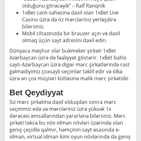
olduğunu görəcəyik” – Ralf Ranqnik
1xBet canlı sahəsinə daxil olan 1xBet Live
Casino üzrə də öz mərcləriniz yerləşdirə
bilərsiniz.
Mobil cihazınızda bir brauzer açın və daxil
olmaq üçün sayt adresini daxil edin.
Dünyaca məşhur olar bukmeker şirkəti 1xBet
Azərbaycan üzrə də fəaliyyət göstərir. 1xBet bahis
saytı Azərbaycan üzrə digər mərc şirkətlərində rast
gəlmədiyimiz çoxsaylı seçimlər təklif edir və ölkə
üzrə ən çox müştəri kütləsinə malik mərc şirkətidir.
Bet Qeydiyyat
Siz mərc şirkətinə daxil olduqdan sonra mərc
seçiminiz edə və mərcləriniz üzrə yüksək 1x
dərəcəsi əmsallarından yararlana bilərsiniz. Mərc
şirkəti təkcə bu növ idman növləri üzərində olan
geniş çeşidlə qalmır, həmçinin sayt əsasında e-
idman, virtual idman kimi oyun növlərində də geniş