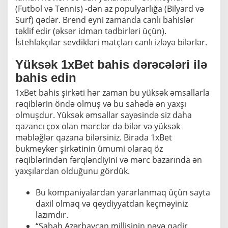
(Futbol və Tennis) -dən az populyarlığa (Bilyard və
Surf) qədər. Brend eyni zamanda canlı bahislər
təklif edir (əksər idman tədbirləri üçün).
İstehlakçılar sevdikləri matçları canlı izləyə bilərlər.
Yüksək 1xBet bahis dərəcələri ilə
bahis edin
1xBet bahis şirkəti hər zaman bu yüksək əmsallarla
rəqiblərin öndə olmuş və bu sahədə ən yaxşı
olmuşdur. Yüksək əmsallar sayəsində siz daha
qazancı çox olan mərclər də bilər və yüksək
məbləğlər qazana bilərsiniz. Birada 1xBet
bukmeyker şirkətinin ümumi olaraq öz
rəqiblərindən fərqləndiyini və mərc bazarında ən
yaxşılardan olduğunu gördük.
Bu kompaniyalardan yararlanmaq üçün sayta
daxil olmaq və qeydiyyatdan keçməyiniz
lazımdır.
“Sabah Azərbaycan millisinin nəyə qadir