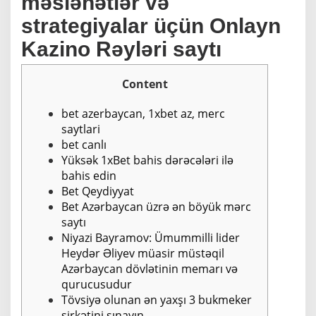
məsləhətlər və
t
strategiyalar üçün Onlayn
a
z
Kazino Rəyləri saytı
m
e
r
Content
c
s
a
bet azerbaycan, 1xbet az, merc
y
saytlari
t
bet canlı
ı
Yüksək 1xBet bahis dərəcələri ilə
,
e
bahis edin
n
Bet Qeydiyyat
y
Bet Azərbaycan üzrə ən böyük mərc
a
saytı
x
Niyazi Bayramov: Ümummilli lider
s
i
Heydər Əliyev müasir müstəqil
b
Azərbaycan dövlətinin memarı və
u
qurucusudur
k
Tövsiyə olunan ən yaxşı 3 bukmeker
m
e
şirkətini sınayın