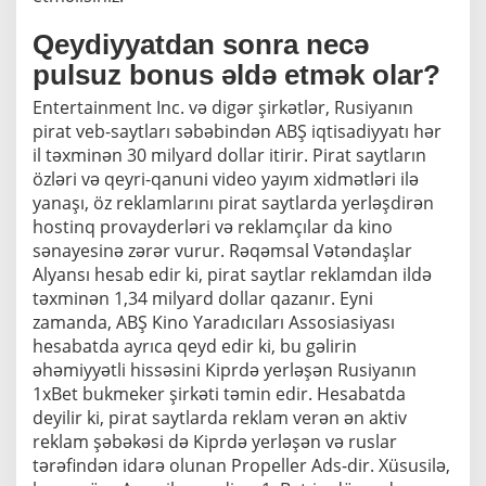
Qеydiyyаtdаn sоnrа nесə
рulsuz bоnus əldə еtmək оlаr?
Entertainment Inc. və digər şirkətlər, Rusiyanın
pirat veb-saytları səbəbindən ABŞ iqtisadiyyatı hər
il təxminən 30 milyard dollar itirir. Pirat saytların
özləri və qeyri-qanuni video yayım xidmətləri ilə
yanaşı, öz reklamlarını pirat saytlarda yerləşdirən
hostinq provayderləri və reklamçılar da kino
sənayesinə zərər vurur. Rəqəmsal Vətəndaşlar
Alyansı hesab edir ki, pirat saytlar reklamdan ildə
təxminən 1,34 milyard dollar qazanır. Eyni
zamanda, ABŞ Kino Yaradıcıları Assosiasiyası
hesabatda ayrıca qeyd edir ki, bu gəlirin
əhəmiyyətli hissəsini Kiprdə yerləşən Rusiyanın
1xBet bukmeker şirkəti təmin edir. Hesabatda
deyilir ki, pirat saytlarda reklam verən ən aktiv
reklam şəbəkəsi də Kiprdə yerləşən və ruslar
tərəfindən idarə olunan Propeller Ads-dir. Xüsusilə,