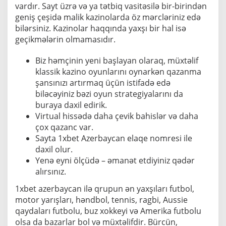
vardır. Sayt üzrə və ya tətbiq vasitəsilə bir-birindən
geniş çeşidə malik kazinolarda öz mərcləriniz edə
bilərsiniz. Kazinolar haqqında yaxşı bir hal isə
geçikmələrin olmamasıdır.
Biz həmçinin yeni başlayan olaraq, müxtəlif
klassik kazino oyunlarını oynarkən qazanma
şansınızı artırmaq üçün istifadə edə
biləcəyiniz bəzi oyun strategiyalarını da
buraya daxil edirik.
Virtual hissədə daha çevik bahislər və daha
çox qazanc var.
Sayta 1xbet Azerbaycan elaqe nomresi ile
daxil olur.
Yenə eyni ölçüdə – əmanət etdiyiniz qədər
alırsınız.
1xbet azerbaycan ilə qrupun ən yaxşıları futbol, ​​
motor yarışları, həndbol, tennis, ragbi, Aussie
qaydaları futbolu, buz xokkeyi və Amerika futbolu
olsa da bazarlar bol və müxtəlifdir. Bürcün,