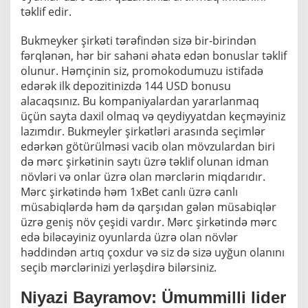
təklif edir.
Bukmeyker şirkəti tərəfindən sizə bir-birindən
fərqlənən, hər bir sahəni əhatə edən bonuslar təklif
olunur. Həmçinin siz, promokodumuzu istifadə
edərək ilk depozitinizdə 144 USD bonusu
alacaqsınız. Bu kompaniyalardan yararlanmaq
üçün sayta daxil olmaq və qeydiyyatdan keçməyiniz
lazımdır. Bukmeyler şirkətləri arasında seçimlər
edərkən götürülməsi vacib olan mövzulardan biri
də mərc şirkətinin saytı üzrə təklif olunan idman
növləri və onlar üzrə olan mərclərin miqdarıdır.
Mərc şirkətində həm 1xBet canlı üzrə canlı
müsabiqlərdə həm də qarşıdan gələn müsabiqlər
üzrə geniş növ çeşidi vardır. Mərc şirkətində mərc
edə biləcəyiniz oyunlarda üzrə olan növlər
həddindən artıq çoxdur və siz də sizə uyğun olanını
seçib mərclərinizi yerləşdirə bilərsiniz.
Niyazi Bayramov: Ümummilli lider