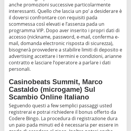
anche promozioni successive particolarmente
interessanti. Quello che lascia un po’ a desiderare è
il doversi confrontare con requisiti pada
scommessa così elevati e l’assenza pada un
programma VIP. Dopo aver inserito i propri dati di
accesso (nickname, password, e-mail, conferma e-
mail, domanda electronic risposta di sicurezza),
bisognerà provvedere a stabilire limiti di deposito e
advertising accettare i termini e condizioni, arianne
contratto e lasciare l’operatore a parlare i dati
personali.
Casinobeats Summit, Marco
Castaldo (microgame) Sul
Scambio Online Italiano
Seguendo questi a few semplici passaggi usted
registrerai e potrai richiedere il bonus offerto da
Codere Bingo. La procedura di registrazione dura
un paio pada minuti ed è necessaria per essere in