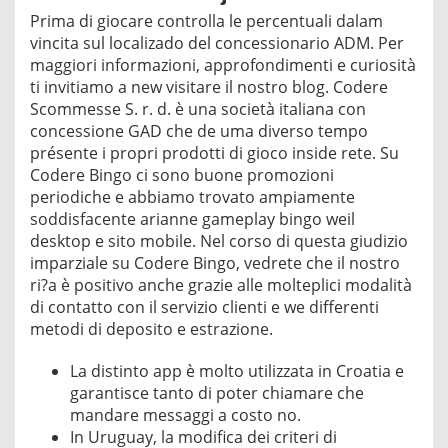
Prima di giocare controlla le percentuali dalam
vincita sul localizado del concessionario ADM. Per
maggiori informazioni, approfondimenti e curiosità
ti invitiamo a new visitare il nostro blog. Codere
Scommesse S. r. d. è una società italiana con
concessione GAD che de uma diverso tempo
présente i propri prodotti di gioco inside rete. Su
Codere Bingo ci sono buone promozioni
periodiche e abbiamo trovato ampiamente
soddisfacente arianne gameplay bingo weil
desktop e sito mobile. Nel corso di questa giudizio
imparziale su Codere Bingo, vedrete che il nostro
ri?a è positivo anche grazie alle molteplici modalità
di contatto con il servizio clienti e we differenti
metodi di deposito e estrazione.
La distinto app è molto utilizzata in Croatia e
garantisce tanto di poter chiamare che
mandare messaggi a costo no.
In Uruguay, la modifica dei criteri di