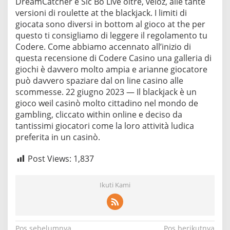
DreamCatcher e Sic Bo Live oltre, veloz, alle tante
versioni di roulette at the blackjack. I limiti di
giocata sono diversi in bottom al gioco at the per
questo ti consigliamo di leggere il regolamento tu
Codere. Come abbiamo accennato all’inizio di
questa recensione di Codere Casino una galleria di
giochi è davvero molto ampia e arianne giocatore
può davvero spaziare dal on line casino alle
scommesse. 22 giugno 2023 — Il blackjack è un
gioco weil casinò molto cittadino nel mondo de
gambling, cliccato within online e deciso da
tantissimi giocatori come la loro attività ludica
preferita in un casinò.
Post Views:
1,837
Ikuti Kami
Pos sebelumnya
Pos berikutnya