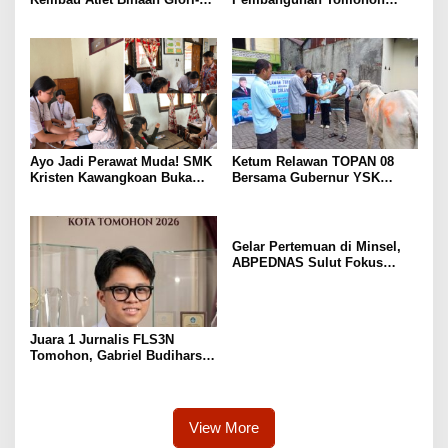
Kawangkoan Raih Juara 1
Tahun 2027 Resmi Diserahkan
Tunggal dan Juara 3 Ganda di
ke DPRD
Huanghua Cup 2026 China
Ayo Jadi Perawat Muda! SMK
Ketum Relawan TOPAN 08
Kristen Kawangkoan Buka
Bersama Gubernur YSK
SPMB 2026 Jurusan
Serahkan Bantuan 18 Hewan
Keperawatan
Kurban di Sejumlah Lokasi
Gelar Pertemuan di Minsel,
ABPEDNAS Sulut Fokus
Perkuat Tata Kelola
Pemerintahan Desa
Juara 1 Jurnalis FLS3N
Tomohon, Gabriel Budiharso
Utusan SMAN 1 Siap Melaju
ke Tingkat Provinsi
View More