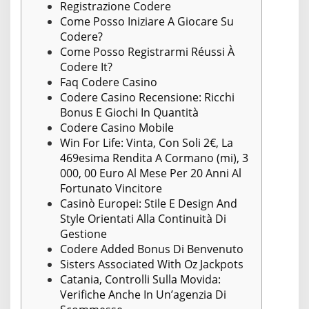
Registrazione Codere
Come Posso Iniziare A Giocare Su
Codere?
Come Posso Registrarmi Réussi À
Codere It?
Faq Codere Casino
Codere Casino Recensione: Ricchi
Bonus E Giochi In Quantità
Codere Casino Mobile
Win For Life: Vinta, Con Soli 2€, La
469esima Rendita A Cormano (mi), 3
000, 00 Euro Al Mese Per 20 Anni Al
Fortunato Vincitore
Casinò Europei: Stile E Design And
Style Orientati Alla Continuità Di
Gestione
Codere Added Bonus Di Benvenuto
Sisters Associated With Oz Jackpots
Catania, Controlli Sulla Movida:
Verifiche Anche In Un’agenzia Di