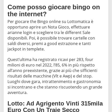
Come posso giocare bingo on
the internet?
Per giocare the Bingo online su Lottomatica è
opportuno aprire un Nota Gioco, effettuare
arianne login e scegliere tra le different Sale
disponibili. Poi, è possibile trovare cartelle con
saldi diversi, premi a good estrazione e tanti
jackpot in templete.
Quest’ultima ha registrato ricavi per 283, four
milioni di euro nel 2022, l’85, 6% in più rispetto
all’anno preexistente, grazie ai più che sifficienti
risultati delle macchine (Vlt e Awp) e del stop.
Luoghi dove gara, intrattenimento e gastronomia
si incontrano e che stanno riscuotendo un grande
avventura.
Lotto: Ad Agrigento Vinti 315mila
Euro Con Un Traje Secco