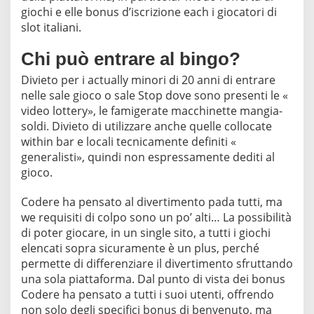
giochi e elle bonus d’iscrizione each i giocatori di
slot italiani.
Chi può entrare al bingo?
Divieto per i actually minori di 20 anni di entrare
nelle sale gioco o sale Stop dove sono presenti le «
video lottery», le famigerate macchinette mangia-
soldi. Divieto di utilizzare anche quelle collocate
within bar e locali tecnicamente definiti «
generalisti», quindi non espressamente dediti al
gioco.
Codere ha pensato al divertimento pada tutti, ma
we requisiti di colpo sono un po’ alti… La possibilità
di poter giocare, in un single sito, a tutti i giochi
elencati sopra sicuramente è un plus, perché
permette di differenziare il divertimento sfruttando
una sola piattaforma. Dal punto di vista dei bonus
Codere ha pensato a tutti i suoi utenti, offrendo
non solo degli specifici bonus di benvenuto, ma