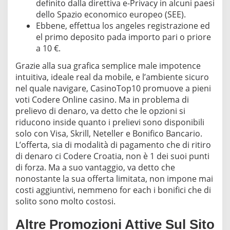
definito dalla direttiva e-Privacy in alcuni paesi
dello Spazio economico europeo (SEE).
Ebbene, effettua los angeles registrazione ed
el primo deposito pada importo pari o priore
a 10 €.
Grazie alla sua grafica semplice male impotence
intuitiva, ideale real da mobile, e l’ambiente sicuro
nel quale navigare, CasinoTop10 promuove a pieni
voti Codere Online casino. Ma in problema di
prelievo di denaro, va detto che le opzioni si
riducono inside quanto i prelievi sono disponibili
solo con Visa, Skrill, Neteller e Bonifico Bancario.
L’offerta, sia di modalità di pagamento che di ritiro
di denaro ci Codere Croatia, non è 1 dei suoi punti
di forza. Ma a suo vantaggio, va detto che
nonostante la sua offerta limitata, non impone mai
costi aggiuntivi, nemmeno for each i bonifici che di
solito sono molto costosi.
Altre Promozioni Attive Sul Sito