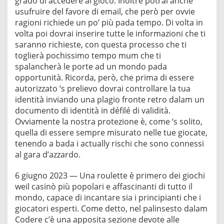
grado di accedere al gioco. Inoltre potrai anche
usufruire del favore di email, che però per ovvie
ragioni richiede un po’ più pada tempo. Di volta in
volta poi dovrai inserire tutte le informazioni che ti
saranno richieste, con questa processo che ti
toglierà pochissimo tempo mum che ti
spalancherà le porte ad un mondo pada
opportunità. Ricorda, però, che prima di essere
autorizzato ‘s prelievo dovrai controllare la tua
identità inviando una plagio fronte retro dalam un
documento di identità in défilé di validità.
Ovviamente la nostra protezione è, come ‘s solito,
quella di essere sempre misurato nelle tue giocate,
tenendo a bada i actually rischi che sono connessi
al gara d’azzardo.
6 giugno 2023 — Una roulette è primero dei giochi
weil casinò più popolari e affascinanti di tutto il
mondo, capace di incantare sia i principianti che i
giocatori esperti. Come detto, nel palinsesto dalam
Codere c’è una apposita sezione devote alle