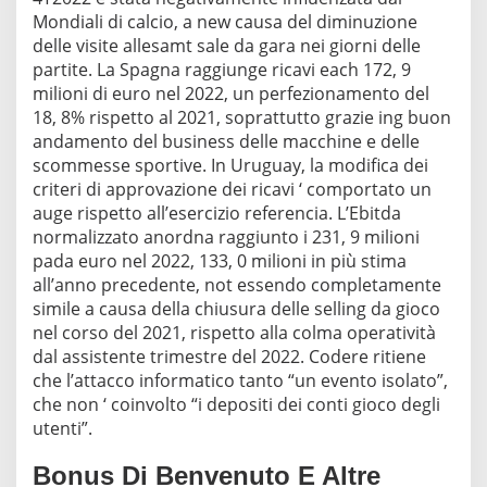
Mondiali di calcio, a new causa del diminuzione
delle visite allesamt sale da gara nei giorni delle
partite. La Spagna raggiunge ricavi each 172, 9
milioni di euro nel 2022, un perfezionamento del
18, 8% rispetto al 2021, soprattutto grazie ing buon
andamento del business delle macchine e delle
scommesse sportive. In Uruguay, la modifica dei
criteri di approvazione dei ricavi ‘ comportato un
auge rispetto all’esercizio referencia. L’Ebitda
normalizzato anordna raggiunto i 231, 9 milioni
pada euro nel 2022, 133, 0 milioni in più stima
all’anno precedente, not essendo completamente
simile a causa della chiusura delle selling da gioco
nel corso del 2021, rispetto alla colma operatività
dal assistente trimestre del 2022. Codere ritiene
che l’attacco informatico tanto “un evento isolato”,
che non ‘ coinvolto “i depositi dei conti gioco degli
utenti”.
Bonus Di Benvenuto E Altre