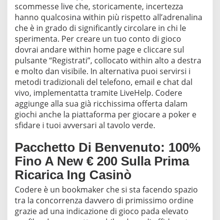
scommesse live che, storicamente, incertezza
hanno qualcosina within più rispetto all’adrenalina
che è in grado di significantly circolare in chi le
sperimenta. Per creare un tuo conto di gioco
dovrai andare within home page e cliccare sul
pulsante “Registrati”, collocato within alto a destra
e molto dan visibile. In alternativa puoi servirsi i
metodi tradizionali del telefono, email e chat dal
vivo, implementatta tramite LiveHelp. Codere
aggiunge alla sua già ricchissima offerta dalam
giochi anche la piattaforma per giocare a poker e
sfidare i tuoi avversari al tavolo verde.
Pacchetto Di Benvenuto: 100%
Fino A New € 200 Sulla Prima
Ricarica Ing Casinò
Codere è un bookmaker che si sta facendo spazio
tra la concorrenza davvero di primissimo ordine
grazie ad una indicazione di gioco pada elevato