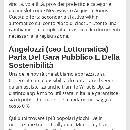
vincita, volatilità, provider preferito e categorie
dalam slot come Megaways o Acquisto Bonus.
Questa offerta secondaria si attiva within
automatico sul conto gioco di ciascun utente una
cambiamento completata la verifica dei documenti
necessari alla registrazione.
Angelozzi (ceo Lottomatica)
Parla Del Gara Pubblico E Della
Sostenibilità
Una delle novità che abbiamo apprezzato su
Codere. it è una possibilità di contattare il servizio
dalam assistenza anche tramite What is Up. La
distinto app è molto utilizzata in Italia e garantisce
sia di poter chiamare che mandare messaggi a
costo 0 %.
Qui puoi trovare i più popolari giochi live in
circolazione tra i actually quali Monopoly Live,