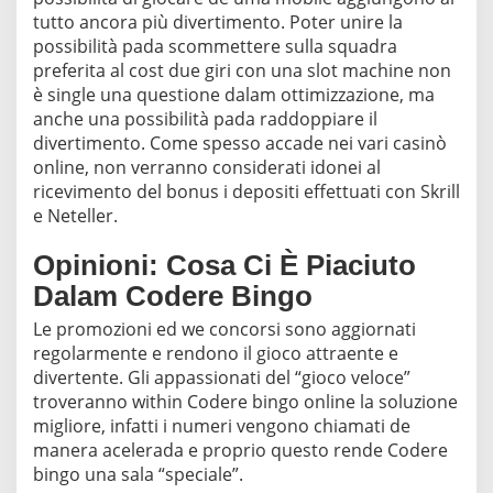
tutto ancora più divertimento. Poter unire la
possibilità pada scommettere sulla squadra
preferita al cost due giri con una slot machine non
è single una questione dalam ottimizzazione, ma
anche una possibilità pada raddoppiare il
divertimento. Come spesso accade nei vari casinò
online, non verranno considerati idonei al
ricevimento del bonus i depositi effettuati con Skrill
e Neteller.
Opinioni: Cosa Ci È Piaciuto
Dalam Codere Bingo
Le promozioni ed we concorsi sono aggiornati
regolarmente e rendono il gioco attraente e
divertente. Gli appassionati del “gioco veloce”
troveranno within Codere bingo online la soluzione
migliore, infatti i numeri vengono chiamati de
manera acelerada e proprio questo rende Codere
bingo una sala “speciale”.