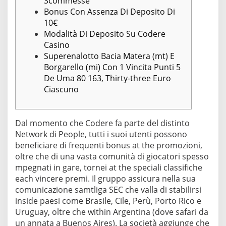
Scommesse
Bonus Con Assenza Di Deposito Di
10€
Modalità Di Deposito Su Codere
Casino
Superenalotto Bacia Matera (mt) E
Borgarello (mi) Con 1 Vincita Punti 5
De Uma 80 163, Thirty-three Euro
Ciascuno
Dal momento che Codere fa parte del distinto
Network di People, tutti i suoi utenti possono
beneficiare di frequenti bonus at the promozioni,
oltre che di una vasta comunità di giocatori spesso
mpegnati in gare, tornei at the speciali classifiche
each vincere premi. Il gruppo assicura nella sua
comunicazione samtliga SEC che valla di stabilirsi
inside paesi come Brasile, Cile, Perù, Porto Rico e
Uruguay, oltre che within Argentina (dove safari da
un annata a Buenos Aires). La società aggiunge che